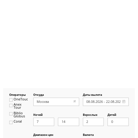
Операторы
Откуда
Даты вылета
OneTouch&Travel
Anex
Tour
Biblio
Ночей
Взрослых
Детей
Globus
Coral
ICS
Travel
Group
Диапазон цен
Валюта