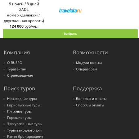
Sunmar
9 ночей / 8 дней
PlanTravel
2ADL
FUN&SUN
номер «делюкс» (1
ex TUI
двуспальная кровать)
Крымская
Волна
124 000
руб/чел
LOTI
Выбрать
Russian
Express
Интурист
Travelata
Компания
Возможности
О RUSPO
Модули поиска
Турагентам
Операторам
Страноведение
Поиск туров
Поддержка
Новогодние туры
Вопросы и ответы
Горнолыжные туры
Способы оплаты
Пляжные туры
Горящие туры
Экскурсионные туры
Туры выходного дня
Ранее бронирование