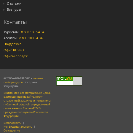
С детьми
Все туры
Контакты
Туристам:
8 800 100 54 34
Агентам:
8 800 100 54 34
Поддержка
Офис RUSPO
Офисы продаж
© 2009—2024 RUSPO –
система
подбора туров
. Все права
защищены.
Внимание!!! Все материалы и цены,
размещенные на сайте, носят
справочный характер и не являются
публичной офертой, определяемой
положениями Статьи 437 (2)
Гражданского кодекса Российской
Федерации.
Безопасность
|
Конфиденциальность
|
Соглашение