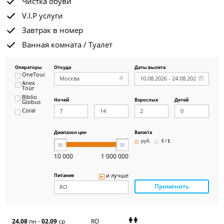
Чистка обуви
V.I.P услуги
Завтрак в номер
Ванная комната / Туалет
Операторы
Откуда
Даты вылета
OneTouch&Travel
Anex
Tour
Biblio
Ночей
Взрослых
Детей
Globus
Coral
ICS
Travel
Group
Диапазон цен
Валюта
Pegas
руб.
€ / $
Touristik
Art-Tour
10 000
1 000 000
Delfin
Panteon
и лучше
Питание
Ambotis
Применить
Paks
Amigo-S
Pac
Group
Alean
24.08
пн
-
02.09
ср
RO