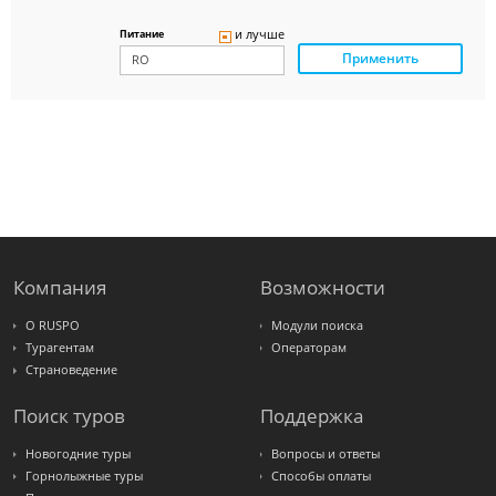
Delfin
Panteon
и лучше
Питание
Ambotis
Применить
Paks
Amigo-S
Pac
Group
Alean
Sunmar
PlanTravel
FUN&SUN
ex TUI
Крымская
Волна
LOTI
Russian
Express
Компания
Возможности
Интурист
Travelata
О RUSPO
Модули поиска
Турагентам
Операторам
Страноведение
Поиск туров
Поддержка
Новогодние туры
Вопросы и ответы
Горнолыжные туры
Способы оплаты