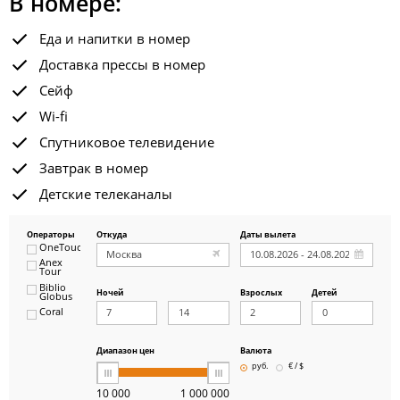
В номере:
Еда и напитки в номер
Доставка прессы в номер
Сейф
Wi-fi
Спутниковое телевидение
Завтрак в номер
Детские телеканалы
Операторы
Откуда
Даты вылета
OneTouch&Travel
Anex
Tour
Biblio
Ночей
Взрослых
Детей
Globus
Coral
ICS
Travel
Group
Диапазон цен
Валюта
Pegas
руб.
€ / $
Touristik
Art-Tour
10 000
1 000 000