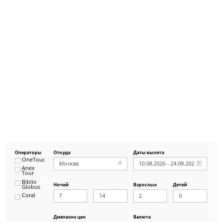
Операторы
Откуда
Даты вылета
OneTouch&Travel
Anex
Tour
Biblio
Ночей
Взрослых
Детей
Globus
Coral
ICS
Travel
Group
Диапазон цен
Валюта