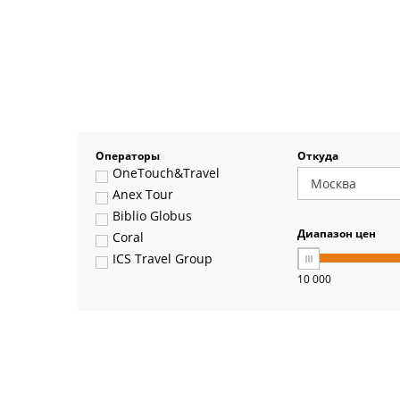
Операторы
Откуда
OneTouch&Travel
Anex Tour
Biblio Globus
Диапазон цен
Coral
ICS Travel Group
10 000
Pegas Touristik
Art-Tour
Delfin
Panteon
Ambotis
Paks