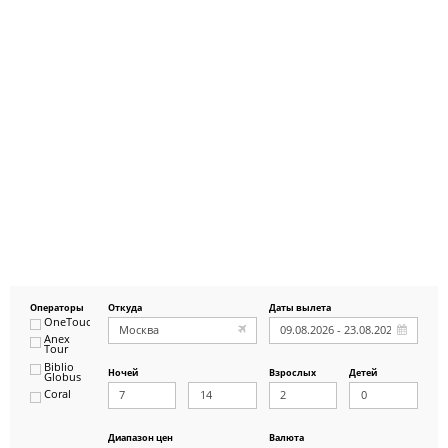
Операторы
Откуда
Даты вылета
OneTouch&Travel
Anex
Tour
Biblio
Ночей
Взрослых
Детей
Globus
Coral
ICS
Travel
Group
Диапазон цен
Валюта