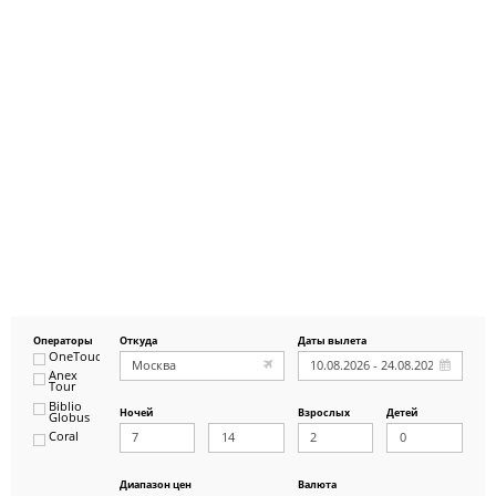
Операторы
Откуда
Даты вылета
OneTouch&Travel
Anex
Tour
Biblio
Ночей
Взрослых
Детей
Globus
Coral
ICS
Travel
Group
Диапазон цен
Валюта