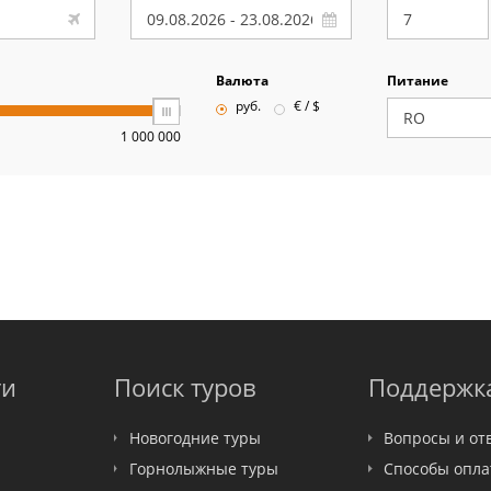
Валюта
Питание
руб.
€ / $
1 000 000
ти
Поиск туров
Поддержк
Новогодние туры
Вопросы и от
Горнолыжные туры
Способы опл