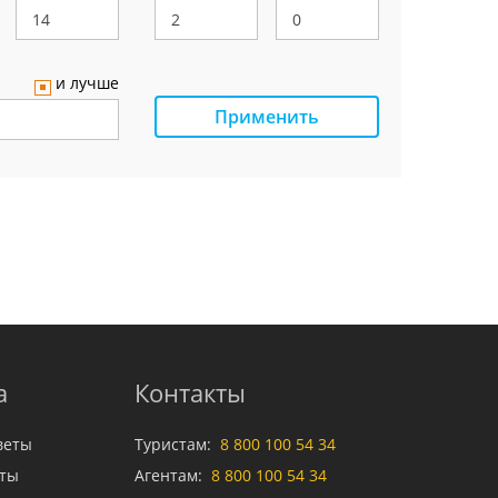
и лучше
Применить
а
Контакты
веты
Туристам:
8 800 100 54 34
аты
Агентам:
8 800 100 54 34