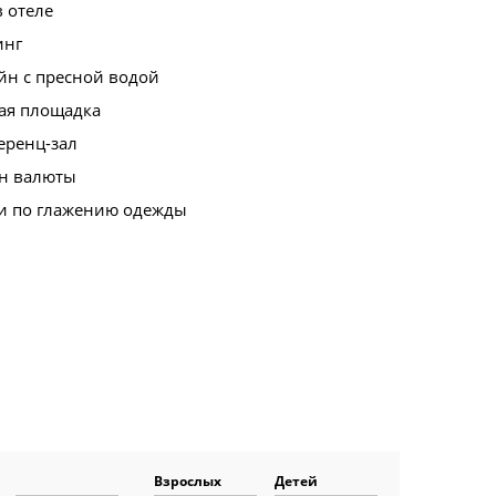
в отеле
инг
йн с пресной водой
ая площадка
еренц-зал
н валюты
ги по глажению одежды
Взрослых
Детей