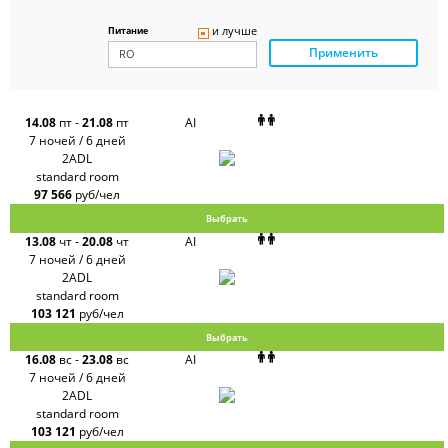
Delfin
Panteon
и лучше
Питание
Ambotis
Применить
Paks
Amigo-S
Pac
Group
Alean
14.08
пт
-
21.08
пт
AI
Sunmar
7 ночей / 6 дней
PlanTravel
2ADL
FUN&SUN
standard room
ex TUI
97 566
руб/чел
Крымская
Волна
Выбрать
LOTI
13.08
чт
-
20.08
чт
AI
Russian
Express
7 ночей / 6 дней
Интурист
2ADL
Travelata
standard room
103 121
руб/чел
Выбрать
16.08
вс
-
23.08
вс
AI
7 ночей / 6 дней
2ADL
standard room
103 121
руб/чел