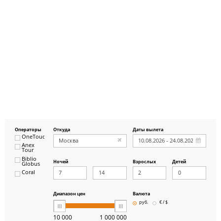
Операторы
Откуда
Даты вылета
OneTouch&Travel
Anex
Tour
Biblio
Ночей
Взрослых
Детей
Globus
Coral
ICS
Travel
Group
Диапазон цен
Валюта
Pegas
руб.
€ / $
Touristik
Art-Tour
10 000
1 000 000