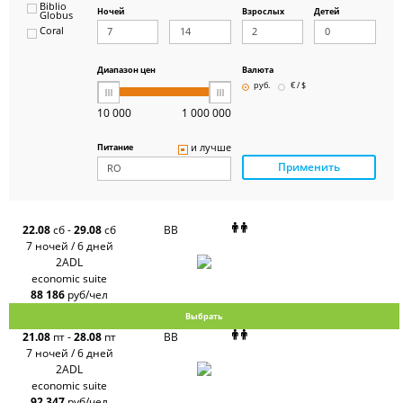
Biblio
Ночей
Взрослых
Детей
Globus
Coral
ICS
Travel
Group
Диапазон цен
Валюта
Pegas
руб.
€ / $
Touristik
Art-Tour
10 000
1 000 000
Delfin
Panteon
и лучше
Питание
Ambotis
Применить
Paks
Amigo-S
Pac
Group
Alean
22.08
сб
-
29.08
сб
BB
Sunmar
7 ночей / 6 дней
PlanTravel
2ADL
FUN&SUN
economic suite
ex TUI
88 186
руб/чел
Крымская
Волна
Выбрать
LOTI
21.08
пт
-
28.08
пт
BB
Russian
Express
7 ночей / 6 дней
Интурист
2ADL
Travelata
economic suite
92 347
руб/чел