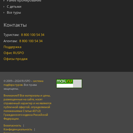
Ранее бронирование
С детьми
Все туры
Контакты
Туристам:
8 800 100 54 34
Агентам:
8 800 100 54 34
Поддержка
Офис RUSPO
Офисы продаж
© 2009—2024 RUSPO –
система
подбора туров
. Все права
защищены.
Внимание!!! Все материалы и цены,
размещенные на сайте, носят
справочный характер и не являются
публичной офертой, определяемой
положениями Статьи 437 (2)
Гражданского кодекса Российской
Федерации.
Безопасность
|
Конфиденциальность
|