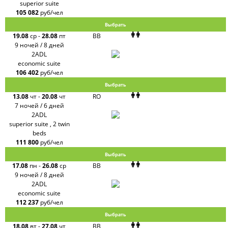
superior suite
105 082
руб/чел
Выбрать
19.08
ср
-
28.08
пт
BB
9 ночей / 8 дней
2ADL
economic suite
106 402
руб/чел
Выбрать
13.08
чт
-
20.08
чт
RO
7 ночей / 6 дней
2ADL
superior suite , 2 twin
beds
111 800
руб/чел
Выбрать
17.08
пн
-
26.08
ср
BB
9 ночей / 8 дней
2ADL
economic suite
112 237
руб/чел
Выбрать
18.08
вт
-
27.08
чт
BB