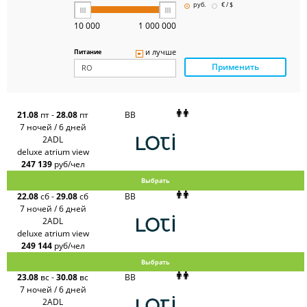
Pegas
руб.
€ / $
Touristik
Art-Tour
10 000
1 000 000
Delfin
Panteon
и лучше
Питание
Ambotis
Применить
Paks
Amigo-S
Pac
Group
Alean
21.08
пт
-
28.08
пт
BB
Sunmar
7 ночей / 6 дней
PlanTravel
2ADL
FUN&SUN
deluxe atrium view
ex TUI
247 139
руб/чел
Крымская
Волна
Выбрать
LOTI
22.08
сб
-
29.08
сб
BB
Russian
Express
7 ночей / 6 дней
Интурист
2ADL
Travelata
deluxe atrium view
249 144
руб/чел
Выбрать
23.08
вс
-
30.08
вс
BB
7 ночей / 6 дней
2ADL