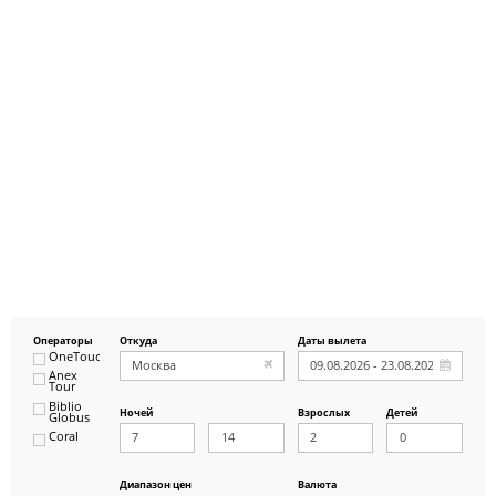
Операторы
Откуда
Даты вылета
OneTouch&Travel
Anex
Tour
Biblio
Ночей
Взрослых
Детей
Globus
Coral
ICS
Travel
Group
Диапазон цен
Валюта