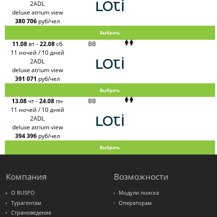
2ADL
deluxe atrium view
380 706
руб/чел
Выбрать
11.08
вт
-
22.08
сб
BB
11 ночей / 10 дней
2ADL
deluxe atrium view
391 071
руб/чел
Выбрать
13.08
чт
-
24.08
пн
BB
11 ночей / 10 дней
2ADL
deluxe atrium view
394 396
руб/чел
Выбрать
Компания
Возможности
О RUSPO
Модули поиска
Турагентам
Операторам
Страноведение