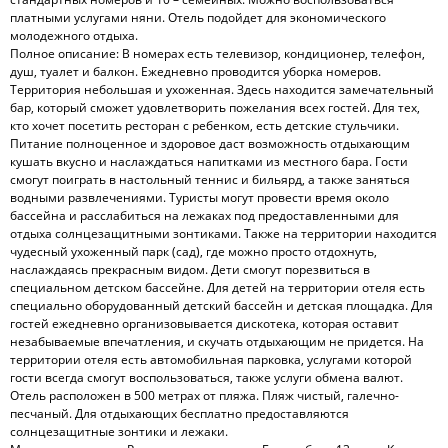
платными услугами няни. Отель подойдет для экономического
молодежного отдыха.
Полное описание: В номерах есть телевизор, кондиционер, телефон,
душ, туалет и балкон. Ежедневно проводится уборка номеров.
Территория небольшая и ухоженная. Здесь находится замечательный
бар, который сможет удовлетворить пожелания всех гостей. Для тех,
кто хочет посетить ресторан с ребенком, есть детские стульчики.
Питание полноценное и здоровое даст возможность отдыхающим
кушать вкусно и наслаждаться напитками из местного бара. Гости
смогут поиграть в настольный теннис и бильярд, а также заняться
водными развлечениями. Туристы могут провести время около
бассейна и расслабиться на лежаках под предоставленными для
отдыха солнцезащитными зонтиками. Также на территории находится
чудесный ухоженный парк (сад), где можно просто отдохнуть,
наслаждаясь прекрасным видом. Дети смогут порезвиться в
специальном детском бассейне. Для детей на территории отеля есть
специально оборудованный детский бассейн и детская площадка. Для
гостей ежедневно организовывается дискотека, которая оставит
незабываемые впечатления, и скучать отдыхающим не придется. На
территории отеля есть автомобильная парковка, услугами которой
гости всегда смогут воспользоваться, также услуги обмена валют.
Отель расположен в 500 метрах от пляжа. Пляж чистый, галечно-
песчаный. Для отдыхающих бесплатно предоставляются
солнцезащитные зонтики и лежаки.