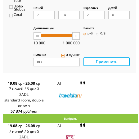
Tour
Biblio
Ночей
Взрослых
Детей
Globus
Coral
ICS
Travel
Group
Диапазон цен
Валюта
Pegas
руб.
€ / $
Touristik
Art-Tour
10 000
1 000 000
Delfin
Panteon
и лучше
Питание
Ambotis
Применить
Paks
Amigo-S
Pac
Group
Alean
19.08
ср
-
26.08
ср
AI
Sunmar
7 ночей / 6 дней
PlanTravel
2ADL
FUN&SUN
standard room, double
ex TUI
or twin
Крымская
Волна
57 374
руб/чел
LOTI
Выбрать
Russian
Express
19.08
ср
-
26.08
ср
AI
Интурист
7 ночей / 6 дней
Travelata
2ADL