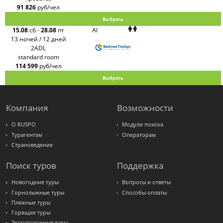
91 826
руб/чел
Выбрать
15.08
сб
-
28.08
пт
AI
13 ночей / 12 дней
2ADL
standard room
114 599
руб/чел
Выбрать
Компания
Возможности
О RUSPO
Модули поиска
Турагентам
Операторам
Страноведение
Поиск туров
Поддержка
Новогодние туры
Вопросы и ответы
Горнолыжные туры
Способы оплаты
Пляжные туры
Горящие туры
Экскурсионные туры