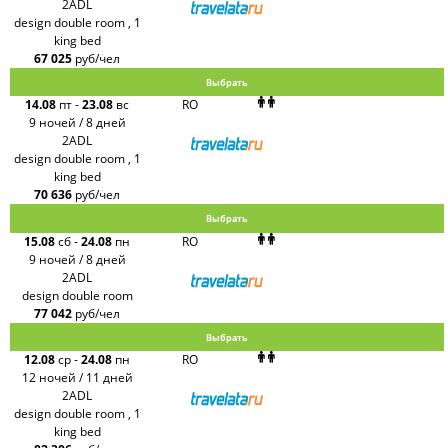
2ADL
design double room , 1
king bed
67 025
руб/чел
Выбрать
14.08
пт
-
23.08
вс
RO
9 ночей / 8 дней
2ADL
design double room , 1
king bed
70 636
руб/чел
Выбрать
15.08
сб
-
24.08
пн
RO
9 ночей / 8 дней
2ADL
design double room
77 042
руб/чел
Выбрать
12.08
ср
-
24.08
пн
RO
12 ночей / 11 дней
2ADL
design double room , 1
king bed