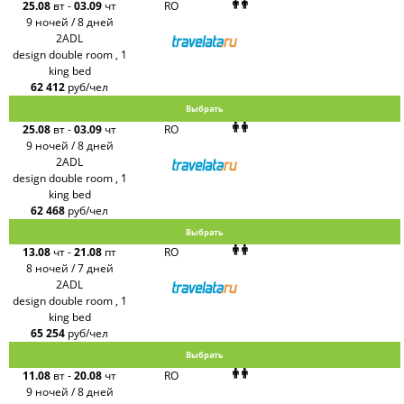
Alean
25.08
вт
-
03.09
чт
RO
Sunmar
9 ночей / 8 дней
PlanTravel
2ADL
FUN&SUN
design double room , 1
ex TUI
king bed
Крымская
Волна
62 412
руб/чел
LOTI
Выбрать
Russian
Express
25.08
вт
-
03.09
чт
RO
Интурист
9 ночей / 8 дней
Travelata
2ADL
design double room , 1
king bed
62 468
руб/чел
Выбрать
13.08
чт
-
21.08
пт
RO
8 ночей / 7 дней
2ADL
design double room , 1
king bed
65 254
руб/чел
Выбрать
11.08
вт
-
20.08
чт
RO
9 ночей / 8 дней