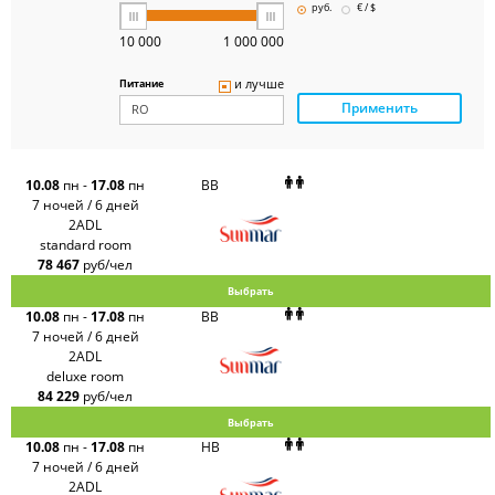
Pegas
руб.
€ / $
Touristik
Art-Tour
10 000
1 000 000
Delfin
Panteon
и лучше
Питание
Ambotis
Применить
Paks
Amigo-S
Pac
Group
Alean
10.08
пн
-
17.08
пн
BB
Sunmar
7 ночей / 6 дней
PlanTravel
2ADL
FUN&SUN
standard room
ex TUI
78 467
руб/чел
Крымская
Волна
Выбрать
LOTI
10.08
пн
-
17.08
пн
BB
Russian
Express
7 ночей / 6 дней
Интурист
2ADL
Travelata
deluxe room
84 229
руб/чел
Выбрать
10.08
пн
-
17.08
пн
HB
7 ночей / 6 дней
2ADL