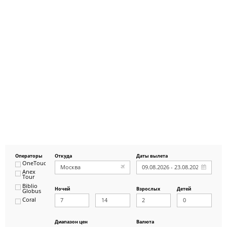
Операторы
Откуда
Даты вылета
OneTouch&Travel
Anex
Tour
Biblio
Ночей
Взрослых
Детей
Globus
Coral
ICS
Travel
Group
Диапазон цен
Валюта