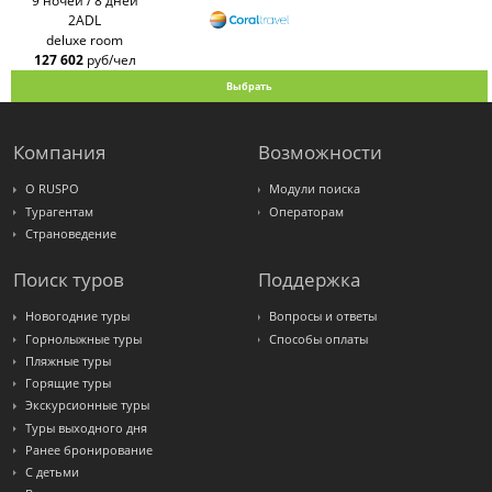
9 ночей / 8 дней
2ADL
deluxe room
127 602
руб/чел
Выбрать
Компания
Возможности
О RUSPO
Модули поиска
Турагентам
Операторам
Страноведение
Поиск туров
Поддержка
Новогодние туры
Вопросы и ответы
Горнолыжные туры
Способы оплаты
Пляжные туры
Горящие туры
Экскурсионные туры
Туры выходного дня
Ранее бронирование
С детьми