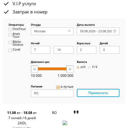
V.I.P услуги
Завтрак в номер
Операторы
Откуда
Даты вылета
OneTouch&Travel
Anex
Tour
Biblio
Ночей
Взрослых
Детей
Globus
Coral
ICS
Travel
Group
Диапазон цен
Валюта
Pegas
руб.
€ / $
Touristik
Art-Tour
10 000
1 000 000
Delfin
Panteon
и лучше
Питание
Ambotis
Применить
Paks
Amigo-S
Pac
Group
Alean
11.08
вт
-
18.08
вт
RO
Sunmar
7 ночей / 6 дней
PlanTravel
2ADL
FUN&SUN