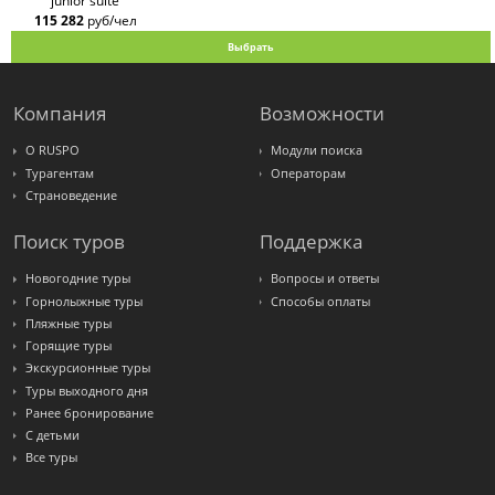
junior suite
ex TUI
115 282
руб/чел
Крымская
Волна
Выбрать
LOTI
Russian
Express
Интурист
Компания
Возможности
Travelata
О RUSPO
Модули поиска
Турагентам
Операторам
Страноведение
Поиск туров
Поддержка
Новогодние туры
Вопросы и ответы
Горнолыжные туры
Способы оплаты
Пляжные туры
Горящие туры
Экскурсионные туры
Туры выходного дня
Ранее бронирование
С детьми
Все туры