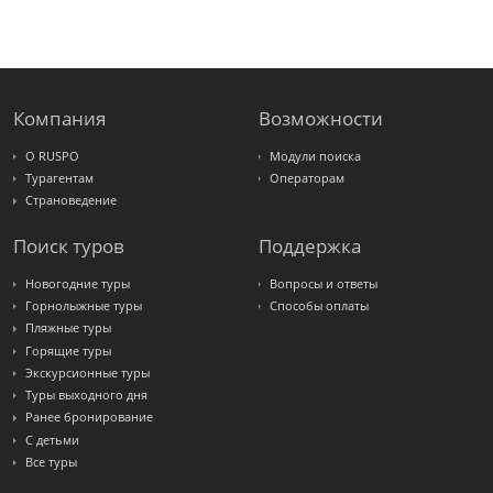
FUN&SUN
ex TUI
Крымская
Волна
LOTI
Russian
Express
Компания
Возможности
Интурист
Travelata
О RUSPO
Модули поиска
Турагентам
Операторам
Страноведение
Поиск туров
Поддержка
Новогодние туры
Вопросы и ответы
Горнолыжные туры
Способы оплаты
Пляжные туры
Горящие туры
Экскурсионные туры
Туры выходного дня
Ранее бронирование
С детьми
Все туры