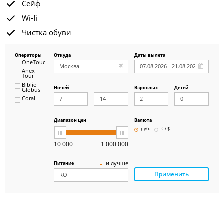
Сейф
Wi-fi
Чистка обуви
Операторы
Откуда
Даты вылета
OneTouch&Travel
Anex
Tour
Biblio
Ночей
Взрослых
Детей
Globus
Coral
ICS
Travel
Group
Диапазон цен
Валюта
Pegas
руб.
€ / $
Touristik
Art-Tour
10 000
1 000 000
Delfin
Panteon
и лучше
Питание
Ambotis
Применить
Paks
Amigo-S
Pac
Group
Alean
Sunmar
PlanTravel