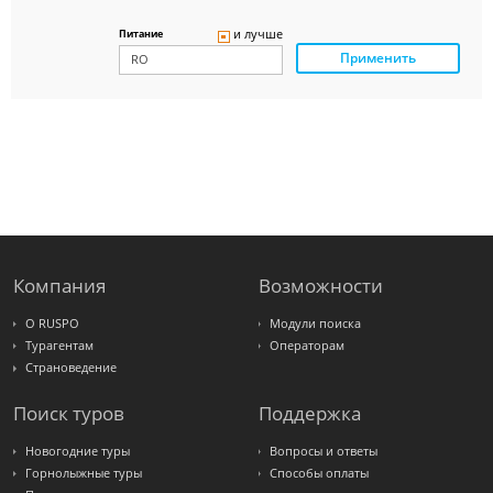
Delfin
Panteon
и лучше
Питание
Ambotis
Применить
Paks
Amigo-S
Pac
Group
Alean
Sunmar
PlanTravel
FUN&SUN
ex TUI
Крымская
Волна
LOTI
Russian
Express
Компания
Возможности
Интурист
Travelata
О RUSPO
Модули поиска
Турагентам
Операторам
Страноведение
Поиск туров
Поддержка
Новогодние туры
Вопросы и ответы
Горнолыжные туры
Способы оплаты