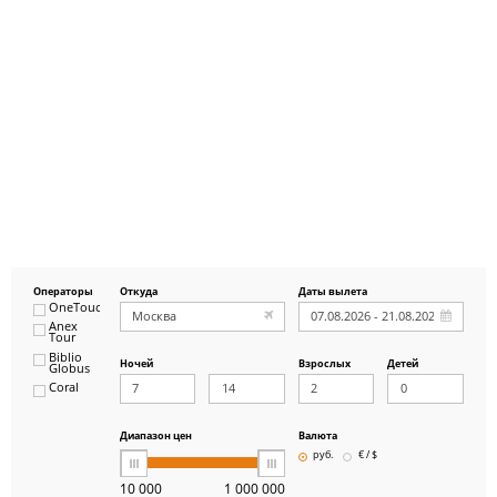
Операторы
Откуда
Даты вылета
OneTouch&Travel
Anex
Tour
Biblio
Ночей
Взрослых
Детей
Globus
Coral
ICS
Travel
Group
Диапазон цен
Валюта
Pegas
руб.
€ / $
Touristik
Art-Tour
10 000
1 000 000