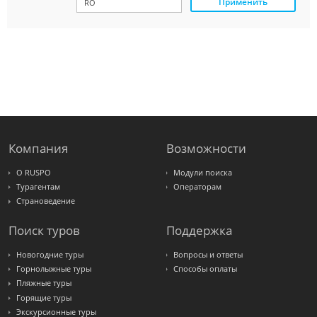
Применить
Paks
Amigo-S
Pac
Group
Alean
Sunmar
PlanTravel
FUN&SUN
ex TUI
Крымская
Волна
LOTI
Russian
Express
Компания
Возможности
Интурист
Travelata
О RUSPO
Модули поиска
Турагентам
Операторам
Страноведение
Поиск туров
Поддержка
Новогодние туры
Вопросы и ответы
Горнолыжные туры
Способы оплаты
Пляжные туры
Горящие туры
Экскурсионные туры