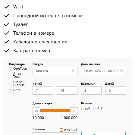
Wi-fi
Проводной интернет в номере
Туалет
Телефон в номере
Кабельное телевидение
Завтрак в номер
Операторы
Откуда
Даты вылета
OneTouch&Travel
Anex
Tour
Biblio
Ночей
Взрослых
Детей
Globus
Coral
ICS
Travel
Group
Диапазон цен
Валюта
Pegas
руб.
€ / $
Touristik
Art-Tour
10 000
1 000 000
Delfin
Panteon
и лучше
Питание
Ambotis