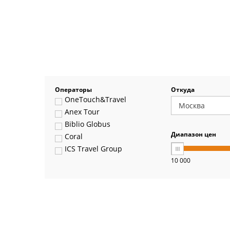
Операторы
Откуда
OneTouch&Travel
Anex Tour
Biblio Globus
Диапазон цен
Coral
ICS Travel Group
10 000
Pegas Touristik
Art-Tour
Delfin
Panteon
Ambotis
Paks