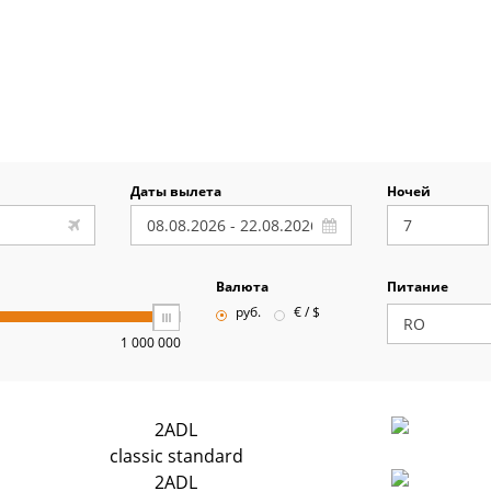
Даты вылета
Ночей
Валюта
Питание
руб.
€ / $
1 000 000
2ADL
classic standard
2ADL