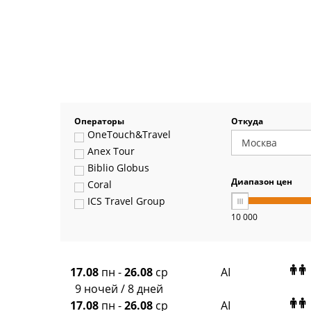
Операторы
Откуда
OneTouch&Travel
Anex Tour
Biblio Globus
Диапазон цен
Coral
ICS Travel Group
10 000
Pegas Touristik
Art-Tour
Delfin
Panteon
17.08
пн
-
26.08
ср
AI
Ambotis
9 ночей / 8 дней
Paks
17.08
пн
-
26.08
ср
AI