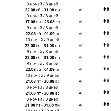
Amigo-S
9 ночей / 8 дней
Pac Group
22.08
сб
-
31.08
пн
AI
Alean
9 ночей / 8 дней
Sunmar
17.08
пн
-
26.08
ср
AI
PlanTravel
9 ночей / 8 дней
FUN&SUN ex TUI
22.08
сб
-
01.09
вт
AI
Крымская Волна
10 ночей / 9 дней
LOTI
22.08
сб
-
31.08
пн
AI
Russian Express
9 ночей / 8 дней
Интурист
22.08
сб
-
31.08
пн
AI
Travelata
9 ночей / 8 дней
22.08
сб
-
01.09
вт
AI
10 ночей / 9 дней
21.08
пт
-
30.08
вс
AI
9 ночей / 8 дней
21.08
пт
-
30.08
вс
AI
9 ночей / 8 дней
21.08
пт
-
31.08
пн
AI