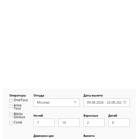
Операторы
Откуда
Даты вылета
OneTouch&Travel
Anex
Tour
Biblio
Ночей
Взрослых
Детей
Globus
Coral
ICS
Travel
Group
Диапазон цен
Валюта