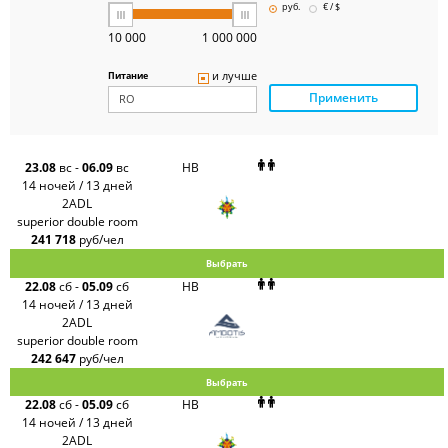
Pegas
руб.
€ / $
Touristik
Art-Tour
10 000
1 000 000
Delfin
Panteon
и лучше
Питание
Ambotis
Применить
Paks
Amigo-S
Pac
Group
Alean
23.08
вс
-
06.09
вс
HB
Sunmar
14 ночей / 13 дней
PlanTravel
2ADL
FUN&SUN
superior double room
ex TUI
241 718
руб/чел
Крымская
Волна
Выбрать
LOTI
22.08
сб
-
05.09
сб
HB
Russian
Express
14 ночей / 13 дней
Интурист
2ADL
Travelata
superior double room
242 647
руб/чел
Выбрать
22.08
сб
-
05.09
сб
HB
14 ночей / 13 дней
2ADL