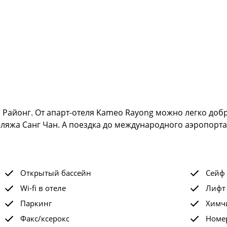
 Районг. От апарт-отеля Kameo Rayong можно легко добр
 пляжа Санг Чан. А поездка до международного аэропорта
Открытый бассейн
Сейф
Wi-fi в отеле
Лифт
Паркинг
Химчи
Факс/ксерокс
Номе