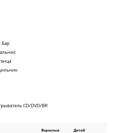
 Бар
альник
тенца
дильник
грыватель CD/DVD/BR
Взрослых
Детей