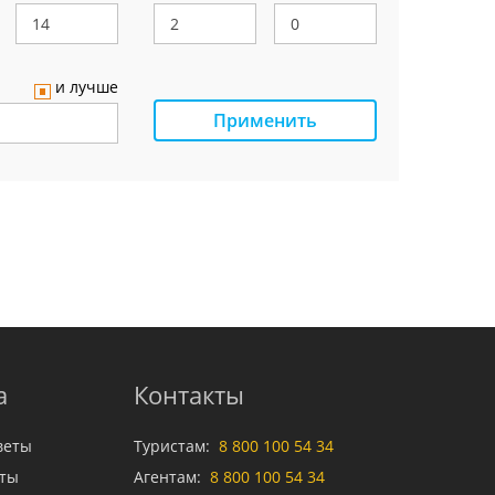
и лучше
Применить
а
Контакты
веты
Туристам:
8 800 100 54 34
аты
Агентам:
8 800 100 54 34