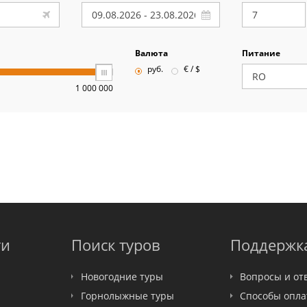
Валюта
Питание
руб.
€ / $
1 000 000
ти
Поиск туров
Поддержк
Новогодние туры
Вопросы и от
Горнолыжные туры
Способы опл