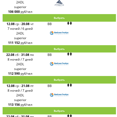
PlanTravel
2ADL
FUN&SUN
superior
ex TUI
106 000
руб/чел
Крымская
Волна
Выбрать
LOTI
12.08
ср
-
20.08
чт
BB
Russian
Express
7 ночей / 6 дней
Интурист
2ADL
Travelata
superior
111 152
руб/чел
Выбрать
22.08
сб
-
31.08
пн
BB
8 ночей / 7 дней
2ADL
superior
112 590
руб/чел
Выбрать
12.08
ср
-
21.08
пт
BB
8 ночей / 7 дней
2ADL
superior
113 156
руб/чел
Выбрать
22.08
сб
-
31.08
пн
BB