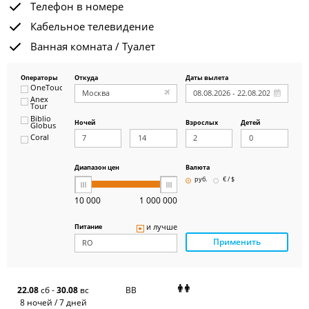
Телефон в номере
Кабельное телевидение
Ванная комната / Туалет
Операторы
Откуда
Даты вылета
OneTouch&Travel
Anex
Tour
Biblio
Ночей
Взрослых
Детей
Globus
Coral
ICS
Travel
Group
Диапазон цен
Валюта
Pegas
руб.
€ / $
Touristik
Art-Tour
10 000
1 000 000
Delfin
Panteon
и лучше
Питание
Ambotis
Применить
Paks
Amigo-S
Pac
Group
Alean
22.08
сб
-
30.08
вс
BB
Sunmar
8 ночей / 7 дней