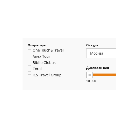
Операторы
Откуда
OneTouch&Travel
Anex Tour
Biblio Globus
Диапазон цен
Coral
ICS Travel Group
10 000
Pegas Touristik
Art-Tour
Delfin
Panteon
Ambotis
Paks