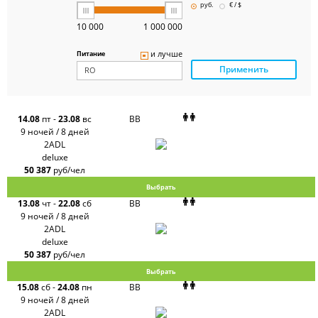
Pegas
руб.
€ / $
Touristik
Art-Tour
10 000
1 000 000
Delfin
Panteon
и лучше
Питание
Ambotis
Применить
Paks
Amigo-S
Pac
Group
Alean
14.08
пт
-
23.08
вс
BB
Sunmar
9 ночей / 8 дней
PlanTravel
2ADL
FUN&SUN
deluxe
ex TUI
50 387
руб/чел
Крымская
Волна
Выбрать
LOTI
13.08
чт
-
22.08
сб
BB
Russian
Express
9 ночей / 8 дней
Интурист
2ADL
Travelata
deluxe
50 387
руб/чел
Выбрать
15.08
сб
-
24.08
пн
BB
9 ночей / 8 дней
2ADL