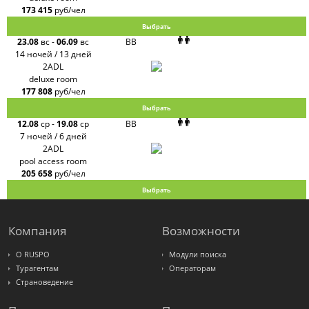
173 415
руб/чел
Выбрать
23.08
вс
-
06.09
вс
BB
14 ночей / 13 дней
2ADL
deluxe room
177 808
руб/чел
Выбрать
12.08
ср
-
19.08
ср
BB
7 ночей / 6 дней
2ADL
pool access room
205 658
руб/чел
Выбрать
Компания
Возможности
О RUSPO
Модули поиска
Турагентам
Операторам
Страноведение