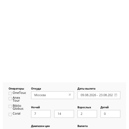
Операторы
Откуда
Даты вылета
OneTouch&Travel
Anex
Tour
Biblio
Ночей
Взрослых
Детей
Globus
Coral
ICS
Travel
Group
Диапазон цен
Валюта