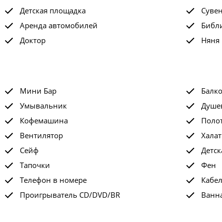
Детская площадка
Суве
Аренда автомобилей
Библ
Доктор
Няня
Мини Бар
Балк
Умывальник
Душе
Кофемашина
Поло
Вентилятор
Халат
Сейф
Детск
Тапочки
Фен
Телефон в номере
Кабе
Проигрыватель CD/DVD/BR
Ванна