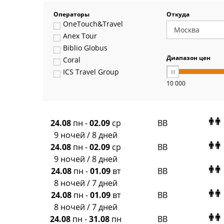
Операторы
Откуда
OneTouch&Travel
Anex Tour
Biblio Globus
Диапазон цен
Coral
ICS Travel Group
10 000
Pegas Touristik
Art-Tour
Delfin
Panteon
24.08
пн
-
02.09
ср
BB
Ambotis
9 ночей / 8 дней
Paks
24.08
пн
-
02.09
ср
BB
Amigo-S
9 ночей / 8 дней
Pac Group
24.08
пн
-
01.09
вт
BB
Alean
8 ночей / 7 дней
Sunmar
24.08
пн
-
01.09
вт
BB
PlanTravel
8 ночей / 7 дней
FUN&SUN ex TUI
24.08
пн
-
31.08
пн
BB