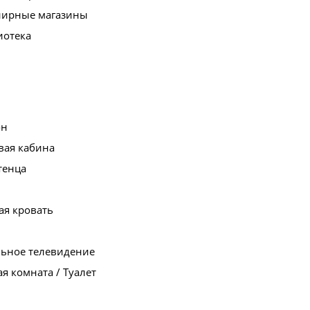
нирные магазины
иотека
он
вая кабина
тенца
ая кровать
льное телевидение
я комната / Туалет