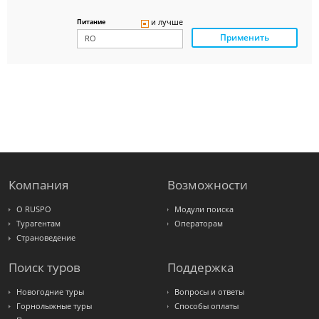
Delfin
Panteon
и лучше
Питание
Ambotis
Применить
Paks
Amigo-S
Pac
Group
Alean
Sunmar
PlanTravel
FUN&SUN
ex TUI
Крымская
Волна
LOTI
Russian
Express
Компания
Возможности
Интурист
Travelata
О RUSPO
Модули поиска
Турагентам
Операторам
Страноведение
Поиск туров
Поддержка
Новогодние туры
Вопросы и ответы
Горнолыжные туры
Способы оплаты