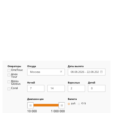
Операторы
Откуда
Даты вылета
OneTouch&Travel
Anex
Tour
Biblio
Ночей
Взрослых
Детей
Globus
Coral
ICS
Travel
Group
Диапазон цен
Валюта
Pegas
руб.
€ / $
Touristik
Art-Tour
10 000
1 000 000