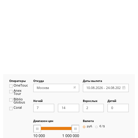
Операторы
Откуда
Даты вылета
OneTouch&Travel
Anex
Tour
Biblio
Ночей
Взрослых
Детей
Globus
Coral
ICS
Travel
Group
Диапазон цен
Валюта
Pegas
руб.
€ / $
Touristik
Art-Tour
10 000
1 000 000