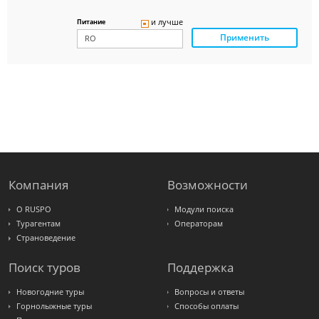
Delfin
Panteon
и лучше
Питание
Ambotis
Применить
Paks
Amigo-S
Pac
Group
Alean
Sunmar
PlanTravel
FUN&SUN
ex TUI
Крымская
Волна
LOTI
Russian
Express
Компания
Возможности
Интурист
Travelata
О RUSPO
Модули поиска
Турагентам
Операторам
Страноведение
Поиск туров
Поддержка
Новогодние туры
Вопросы и ответы
Горнолыжные туры
Способы оплаты