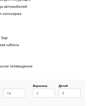
да автомобилей
и консьержа
 Бар
вая кабина
льное телевидение
Взрослых
Детей