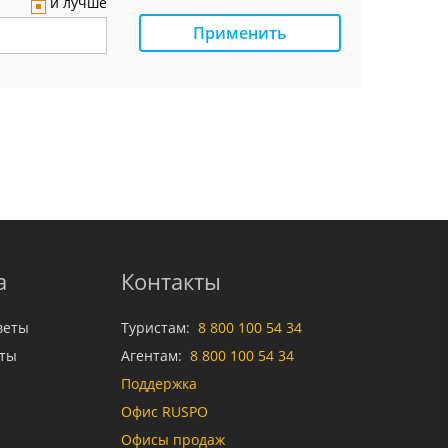
и лучше
Применить
а
Контакты
веты
Туристам:
8 800 100 54 34
аты
Агентам:
8 800 100 54 34
Поддержка
Офис RUSPO
Офисы продаж