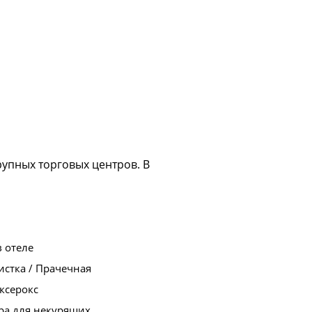
рупных торговых центров. В
в отеле
стка / Прачечная
ксерокс
ра для некурящих