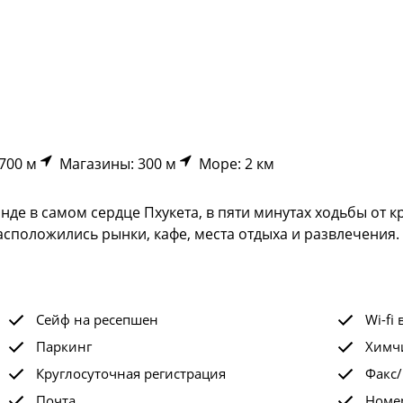
700 м
Магазины: 300 м
Море: 2 км
де в самом сердце Пхукета, в пяти минутах ходьбы от к
асположились рынки, кафе, места отдыха и развлечения.
Сейф на ресепшен
Wi-fi 
Паркинг
Химчи
Круглосуточная регистрация
Факс/
Почта
Номе