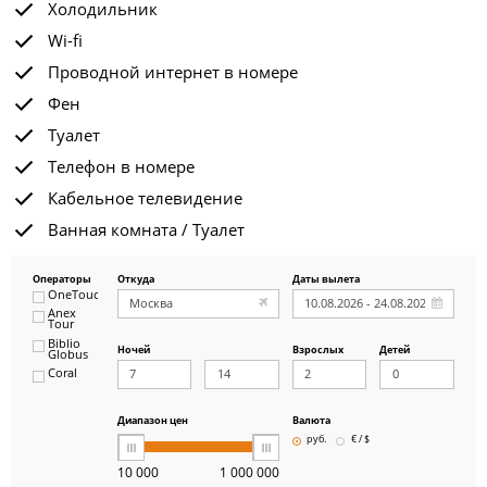
Холодильник
Wi-fi
Проводной интернет в номере
Фен
Туалет
Телефон в номере
Кабельное телевидение
Ванная комната / Туалет
Операторы
Откуда
Даты вылета
OneTouch&Travel
Anex
Tour
Biblio
Ночей
Взрослых
Детей
Globus
Coral
ICS
Travel
Group
Диапазон цен
Валюта
Pegas
руб.
€ / $
Touristik
Art-Tour
10 000
1 000 000
Delfin