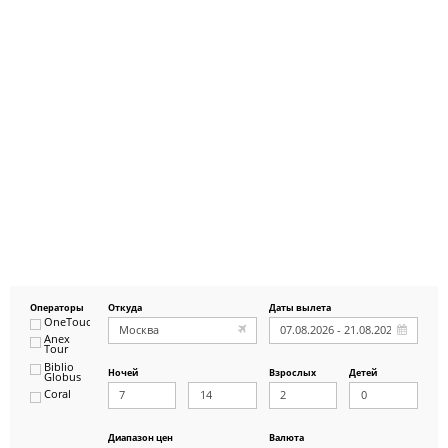
Операторы
Откуда
Даты вылета
OneTouch&Travel
Anex
Tour
Biblio
Ночей
Взрослых
Детей
Globus
Coral
ICS
Travel
Group
Диапазон цен
Валюта