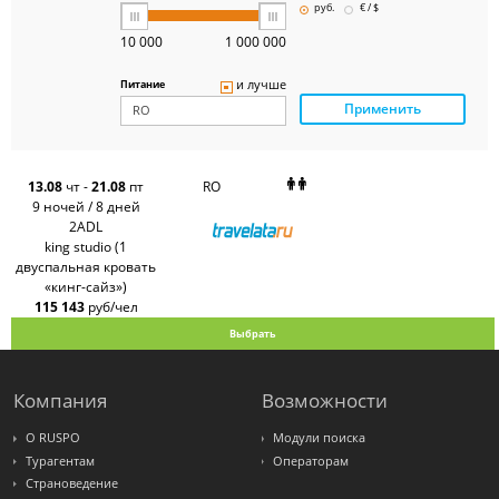
Pegas
руб.
€ / $
Touristik
Art-Tour
10 000
1 000 000
Delfin
Panteon
и лучше
Питание
Ambotis
Применить
Paks
Amigo-S
Pac
Group
Alean
13.08
чт
-
21.08
пт
RO
Sunmar
9 ночей / 8 дней
PlanTravel
2ADL
FUN&SUN
king studio (1
ex TUI
двуспальная кровать
Крымская
Волна
«кинг-сайз»)
LOTI
115 143
руб/чел
Russian
Express
Выбрать
Интурист
Travelata
Компания
Возможности
О RUSPO
Модули поиска
Турагентам
Операторам
Страноведение