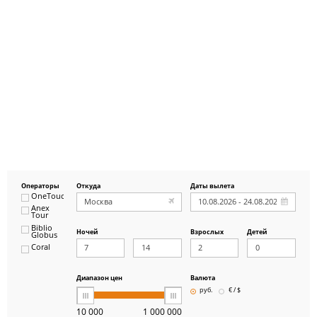
Операторы
Откуда
Даты вылета
OneTouch&Travel
Anex
Tour
Biblio
Ночей
Взрослых
Детей
Globus
Coral
ICS
Travel
Group
Диапазон цен
Валюта
Pegas
руб.
€ / $
Touristik
Art-Tour
10 000
1 000 000