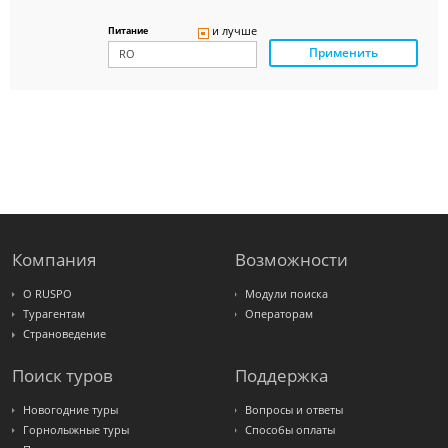
Delfin
Panteon
и лучше
Питание
Ambotis
Применить
Paks
Amigo-S
Pac
Group
Alean
Sunmar
PlanTravel
FUN&SUN
ex TUI
Крымская
Волна
LOTI
Russian
Express
Компания
Возможности
Интурист
Travelata
О RUSPO
Модули поиска
Турагентам
Операторам
Страноведение
Поиск туров
Поддержка
Новогодние туры
Вопросы и ответы
Горнолыжные туры
Способы оплаты