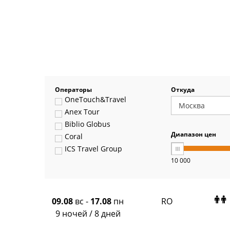
Операторы
Откуда
OneTouch&Travel
Anex Tour
Biblio Globus
Диапазон цен
Coral
ICS Travel Group
10 000
Pegas Touristik
Art-Tour
Delfin
Panteon
09.08
вс
-
17.08
пн
RO
Ambotis
9 ночей / 8 дней
Paks