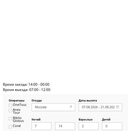
Время заезда: 14:00 - 00:00
Время выезда: 07:00 - 12:00
Операторы
Откуда
Даты вылета
OneTouch&Travel
Anex
Tour
Biblio
Ночей
Взрослых
Детей
Globus
Coral
ICS