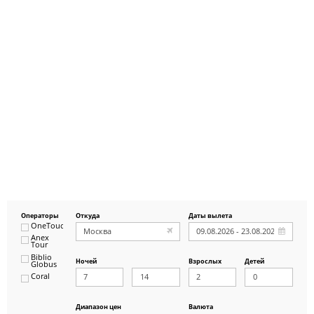
Операторы
Откуда
Даты вылета
OneTouch&Travel
Anex
Tour
Biblio
Ночей
Взрослых
Детей
Globus
Coral
ICS
Travel
Group
Диапазон цен
Валюта