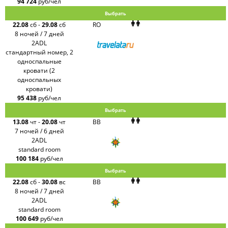
94 724
руб/чел
Выбрать
22.08
сб
-
29.08
сб
RO
8 ночей / 7 дней
2ADL
стандартный номер, 2
односпальные
кровати (2
односпальных
кровати)
95 438
руб/чел
Выбрать
13.08
чт
-
20.08
чт
BB
7 ночей / 6 дней
2ADL
standard room
100 184
руб/чел
Выбрать
22.08
сб
-
30.08
вс
BB
8 ночей / 7 дней
2ADL
standard room
100 649
руб/чел