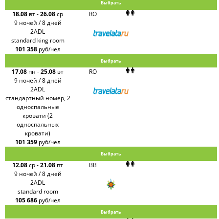
Выбрать
18.08
вт
-
26.08
ср
RO
9 ночей / 8 дней
2ADL
standard king room
101 358
руб/чел
Выбрать
17.08
пн
-
25.08
вт
RO
9 ночей / 8 дней
2ADL
стандартный номер, 2
односпальные
кровати (2
односпальных
кровати)
101 359
руб/чел
Выбрать
12.08
ср
-
21.08
пт
BB
9 ночей / 8 дней
2ADL
standard room
105 686
руб/чел
Выбрать