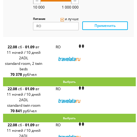
Art-Tour
10 000
1 000 000
Delfin
Panteon
и лучше
Питание
Ambotis
Применить
Paks
Amigo-S
Pac
Group
Alean
22.08
сб
-
01.09
вт
RO
Sunmar
11 ночей / 10 дней
PlanTravel
2ADL
FUN&SUN
standard room, 2 twin
ex TUI
beds
Крымская
Волна
70 378
руб/чел
LOTI
Выбрать
Russian
Express
22.08
сб
-
01.09
вт
RO
Интурист
11 ночей / 10 дней
Travelata
2ADL
standard twin room
70 841
руб/чел
Выбрать
22.08
сб
-
01.09
вт
RO
11 ночей / 10 дней
2ADL