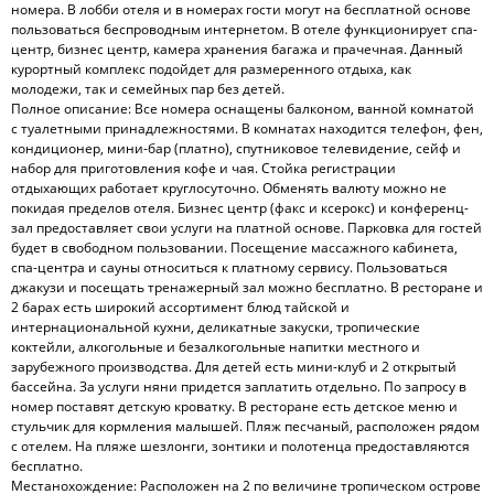
номера. В лобби отеля и в номерах гости могут на бесплатной основе
пользоваться беспроводным интернетом. В отеле функционирует спа-
центр, бизнес центр, камера хранения багажа и прачечная. Данный
курортный комплекс подойдет для размеренного отдыха, как
молодежи, так и семейных пар без детей.
Полное описание: Все номера оснащены балконом, ванной комнатой
с туалетными принадлежностями. В комнатах находится телефон, фен,
кондиционер, мини-бар (платно), спутниковое телевидение, сейф и
набор для приготовления кофе и чая. Стойка регистрации
отдыхающих работает круглосуточно. Обменять валюту можно не
покидая пределов отеля. Бизнес центр (факс и ксерокс) и конференц-
зал предоставляет свои услуги на платной основе. Парковка для гостей
будет в свободном пользовании. Посещение массажного кабинета,
спа-центра и сауны относиться к платному сервису. Пользоваться
джакузи и посещать тренажерный зал можно бесплатно. В ресторане и
2 барах есть широкий ассортимент блюд тайской и
интернациональной кухни, деликатные закуски, тропические
коктейли, алкогольные и безалкогольные напитки местного и
зарубежного производства. Для детей есть мини-клуб и 2 открытый
бассейна. За услуги няни придется заплатить отдельно. По запросу в
номер поставят детскую кроватку. В ресторане есть детское меню и
стульчик для кормления малышей. Пляж песчаный, расположен рядом
с отелем. На пляже шезлонги, зонтики и полотенца предоставляются
бесплатно.
Местанохождение: Расположен на 2 по величине тропическом острове