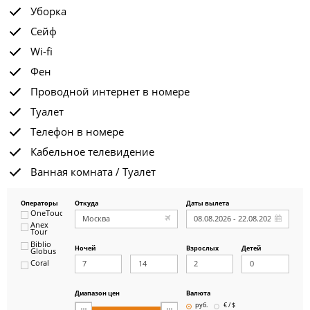
Уборка
Сейф
Wi-fi
Фен
Проводной интернет в номере
Туалет
Телефон в номере
Кабельное телевидение
Ванная комната / Туалет
Операторы
Откуда
Даты вылета
OneTouch&Travel
Anex
Tour
Biblio
Ночей
Взрослых
Детей
Globus
Coral
ICS
Travel
Group
Диапазон цен
Валюта
Pegas
руб.
€ / $
Touristik