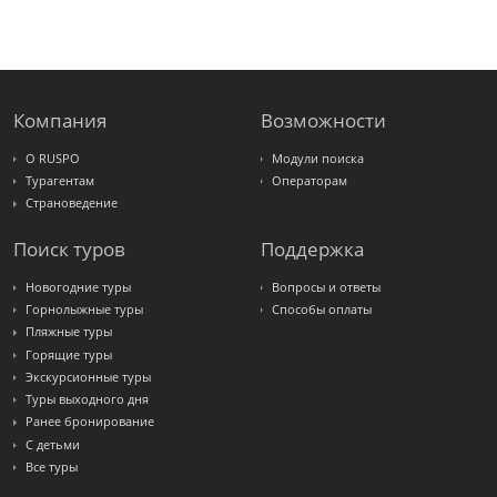
PlanTravel
FUN&SUN
ex TUI
Крымская
Волна
LOTI
Russian
Express
Компания
Возможности
Интурист
Travelata
О RUSPO
Модули поиска
Турагентам
Операторам
Страноведение
Поиск туров
Поддержка
Новогодние туры
Вопросы и ответы
Горнолыжные туры
Способы оплаты
Пляжные туры
Горящие туры
Экскурсионные туры
Туры выходного дня
Ранее бронирование
С детьми
Все туры