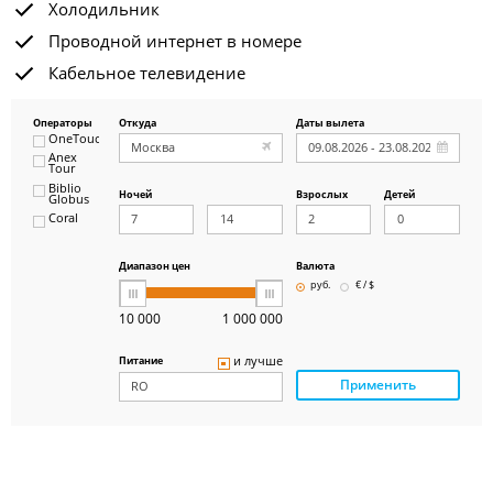
Холодильник
Проводной интернет в номере
Кабельное телевидение
Операторы
Откуда
Даты вылета
OneTouch&Travel
Anex
Tour
Biblio
Ночей
Взрослых
Детей
Globus
Coral
ICS
Travel
Group
Диапазон цен
Валюта
Pegas
руб.
€ / $
Touristik
Art-Tour
10 000
1 000 000
Delfin
Panteon
и лучше
Питание
Ambotis
Применить
Paks
Amigo-S
Pac
Group
Alean
Sunmar