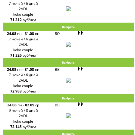
Express
7 ночей / 6 дней
Интурист
2ADL
Travelata
koko couple
71 312
руб/чел
Выбрать
24.08
пн
-
31.08
пн
RO
7 ночей / 6 дней
2ADL
koko couple
71 326
руб/чел
Выбрать
24.08
пн
-
31.08
пн
BB
7 ночей / 6 дней
2ADL
koko couple
72 983
руб/чел
Выбрать
24.08
пн
-
02.09
ср
BB
9 ночей / 8 дней
2ADL
koko couple
73 145
руб/чел
Выбрать