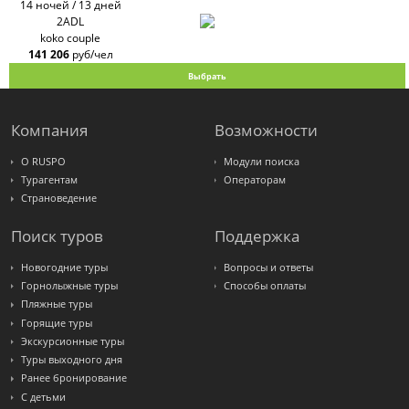
14 ночей / 13 дней
2ADL
koko couple
141 206
руб/чел
Выбрать
Компания
Возможности
О RUSPO
Модули поиска
Турагентам
Операторам
Страноведение
Поиск туров
Поддержка
Новогодние туры
Вопросы и ответы
Горнолыжные туры
Способы оплаты
Пляжные туры
Горящие туры
Экскурсионные туры
Туры выходного дня
Ранее бронирование
С детьми