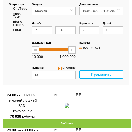
Операторы
Откуда
Даты вылета
OneTouch&Travel
Anex
Tour
Biblio
Ночей
Взрослых
Детей
Globus
Coral
ICS
Travel
Group
Диапазон цен
Валюта
Pegas
руб.
€ / $
Touristik
Art-Tour
10 000
1 000 000
Delfin
Panteon
и лучше
Питание
Ambotis
Применить
Paks
Amigo-S
Pac
Group
Alean
24.08
пн
-
02.09
ср
RO
Sunmar
9 ночей / 8 дней
PlanTravel
2ADL
FUN&SUN
koko couple
ex TUI
70 838
руб/чел
Крымская
Волна
Выбрать
LOTI
24.08
пн
-
31.08
пн
RO
Russian