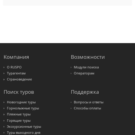
Amigo-S
Pac
Group
Alean
Sunmar
PlanTravel
FUN&SUN
ex TUI
Крымская
Волна
LOTI
Russian
Express
Компания
Возможности
Интурист
Travelata
О RUSPO
Модули поиска
Турагентам
Операторам
Страноведение
Поиск туров
Поддержка
Новогодние туры
Вопросы и ответы
Горнолыжные туры
Способы оплаты
Пляжные туры
Горящие туры
Экскурсионные туры
Туры выходного дня