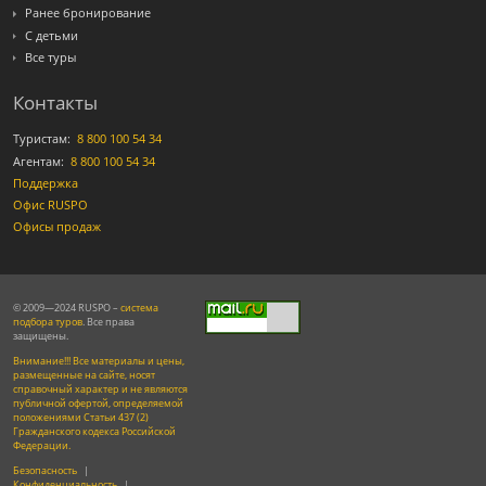
Ранее бронирование
С детьми
Все туры
Контакты
Туристам:
8 800 100 54 34
Агентам:
8 800 100 54 34
Поддержка
Офис RUSPO
Офисы продаж
© 2009—2024 RUSPO –
система
подбора туров
. Все права
защищены.
Внимание!!! Все материалы и цены,
размещенные на сайте, носят
справочный характер и не являются
публичной офертой, определяемой
положениями Статьи 437 (2)
Гражданского кодекса Российской
Федерации.
Безопасность
|
Конфиденциальность
|