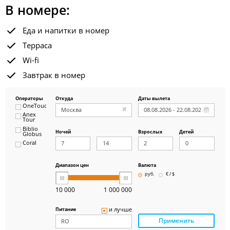
В номере:
Еда и напитки в номер
Терраса
Wi-fi
Завтрак в номер
Операторы
Откуда
Даты вылета
OneTouch&Travel
Anex
Tour
Biblio
Ночей
Взрослых
Детей
Globus
Coral
ICS
Travel
Group
Диапазон цен
Валюта
Pegas
руб.
€ / $
Touristik
Art-Tour
10 000
1 000 000
Delfin
Panteon
и лучше
Питание
Ambotis
Применить
Paks