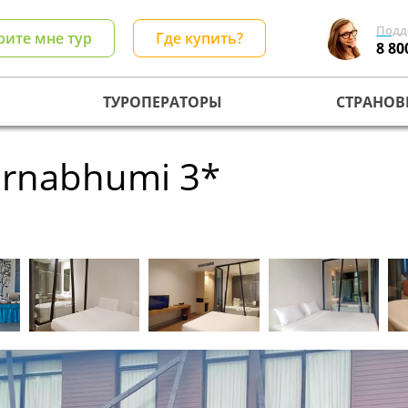
Подд
рите мне тур
Где купить?
8 80
ТУРОПЕРАТОРЫ
СТРАНОВ
arnabhumi 3*