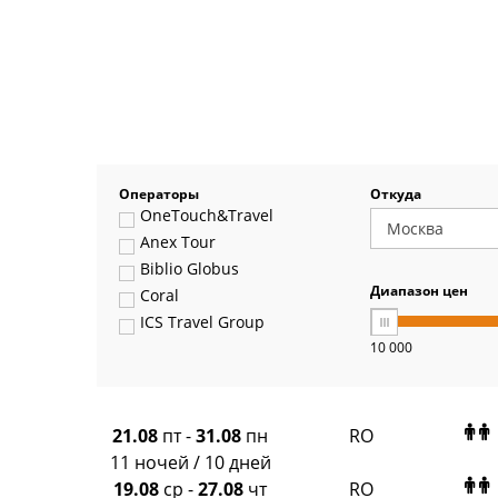
Операторы
Откуда
OneTouch&Travel
Anex Tour
Biblio Globus
Диапазон цен
Coral
ICS Travel Group
10 000
Pegas Touristik
Art-Tour
Delfin
Panteon
21.08
пт
-
31.08
пн
RO
Ambotis
11 ночей / 10 дней
Paks
19.08
ср
-
27.08
чт
RO