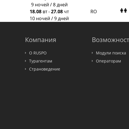
Amigo-S
9 ночей / 8 дней
Pac Group
18.08
вт
-
27.08
чт
RO
Alean
10 ночей / 9 дней
Sunmar
PlanTravel
FUN&SUN ex TUI
Компания
Возможнос
Крымская Волна
LOTI
О RUSPO
Модули поиска
Russian Express
Турагентам
Операторам
Интурист
Страноведение
Travelata