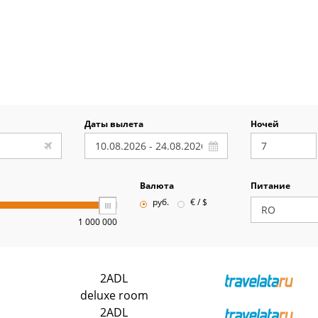
Даты вылета
Ночей
Валюта
Питание
руб.
€ / $
1 000 000
2ADL
deluxe room
2ADL