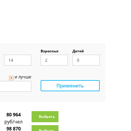
Взрослых
Детей
и лучше
Применить
80 964
Выбрать
руб/чел
98 870
Выбрать