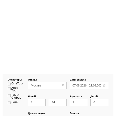
Операторы
Откуда
Даты вылета
OneTouch&Travel
Anex
Tour
Biblio
Ночей
Взрослых
Детей
Globus
Coral
ICS
Travel
Group
Диапазон цен
Валюта