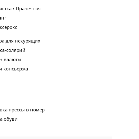
стка / Прачечная
инг
ксерокс
ра для некурящих
са-солярий
н валюты
и консьержа
вка прессы в номер
а обуви