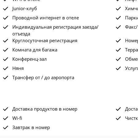
Junior-клуб
Химчи
Проводной интернет в отеле
Парк
Индивидуальная регистрация заезда/
Факс/
отъезда
Круглосуточная регистрация
Номе
Комната для багажа
Терра
Конференц-зал
Обме
Няня
Услуг
Трансфер от / до аэропорта
Доставка продуктов в номер
Доста
Wi-fi
Чистк
Завтрак в номер