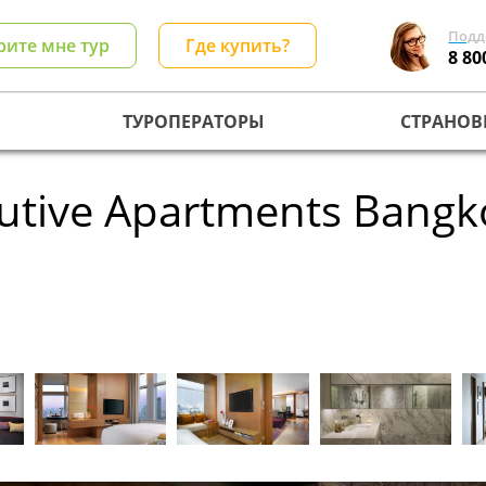
Подд
рите мне тур
Где купить?
8 80
ТУРОПЕРАТОРЫ
СТРАНОВ
cutive Apartments Bang