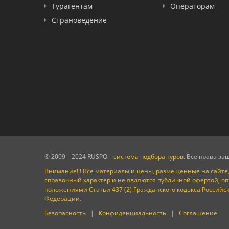
Турагентам
Операторам
LOTI
Страноведение
Russian Express
Интурист
Travelata
© 2009—2024 RUSPO –
система подбора туров
. Все права з
Внимание!!! Все материалы и цены, размещенные на сайте,
справочный характер и не являются публичной офертой, о
положениями Статьи 437 (2) Гражданского кодекса Российс
Федерации.
Безопасность
|
Конфиденциальность
|
Соглашение