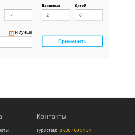
Взрослых
Детей
и лучше
Применить
а
Контакты
веты
Туристам:
8 800 100 54 34