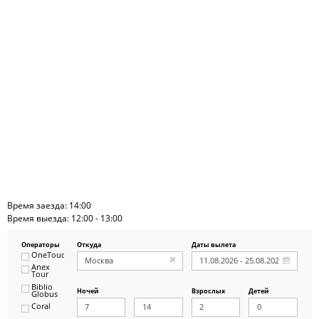
Время заезда: 14:00
Время выезда: 12:00 - 13:00
Операторы
Откуда
Даты вылета
OneTouch&Travel
Anex
Tour
Biblio
Ночей
Взрослых
Детей
Globus
Coral
ICS