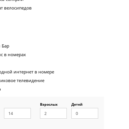
ат велосипедов
 Бар
с в номерах
одной интернет в номере
никовое телевидение
о
Взрослых
Детей