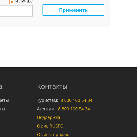
и лучше
Применить
а
Контакты
веты
Туристам:
8 800 100 54 34
аты
Агентам:
8 800 100 54 34
Поддержка
Офис RUSPO
Офисы продаж