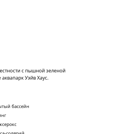
местности с пышной зеленой
 аквапарк Уэйв Хаус.
ытый бассейн
инг
ксерокс
са-солярий