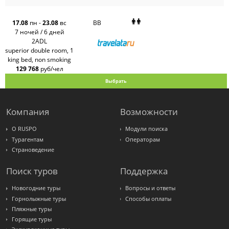
Pac
Group
Alean
17.08
пн
-
23.08
вс
BB
Sunmar
7 ночей / 6 дней
PlanTravel
2ADL
FUN&SUN
superior double room, 1
ex TUI
king bed, non smoking
Крымская
Волна
129 768
руб/чел
LOTI
Выбрать
Russian
Express
Интурист
Travelata
Компания
Возможности
О RUSPO
Модули поиска
Турагентам
Операторам
Страноведение
Поиск туров
Поддержка
Новогодние туры
Вопросы и ответы
Горнолыжные туры
Способы оплаты
Пляжные туры
Горящие туры