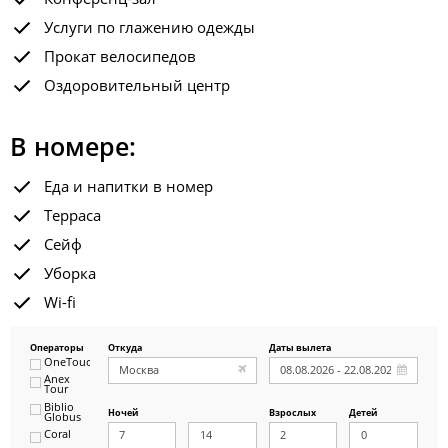
Услуги по глажению одежды
Прокат велосипедов
Оздоровительный центр
В номере:
Еда и напитки в номер
Терраса
Сейф
Уборка
Wi-fi
Операторы
Откуда
Даты вылета
OneTouch&Travel
Anex
Tour
Biblio
Ночей
Взрослых
Детей
Globus
Coral