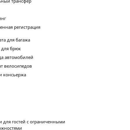
ьный трансфер
инг
енная регистрация
та для багажа
 для брюк
да автомобилей
ат велосипедов
и консьержа
и для гостей с ограниченными
ожностями