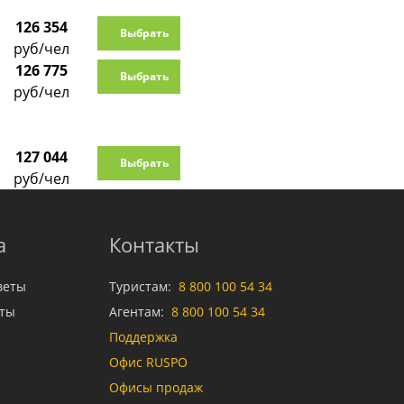
126 354
Выбрать
руб/чел
126 775
Выбрать
руб/чел
127 044
Выбрать
руб/чел
а
Контакты
веты
Туристам:
8 800 100 54 34
аты
Агентам:
8 800 100 54 34
Поддержка
Офис RUSPO
Офисы продаж