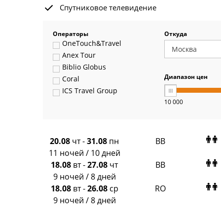
Спутниковое телевидение
Операторы
Откуда
OneTouch&Travel
Anex Tour
Biblio Globus
Диапазон цен
Coral
ICS Travel Group
10 000
Pegas Touristik
Art-Tour
Delfin
Panteon
20.08
чт
-
31.08
пн
BB
Ambotis
11 ночей / 10 дней
Paks
18.08
вт
-
27.08
чт
BB
Amigo-S
9 ночей / 8 дней
Pac Group
18.08
вт
-
26.08
ср
RO
Alean
9 ночей / 8 дней
Sunmar