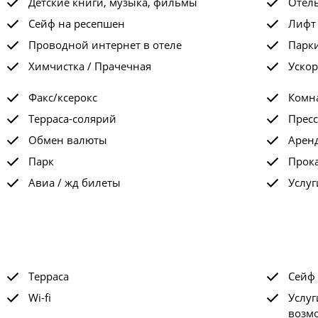
Детские книги, музыка, фильмы
Отел
Сейф на ресепшен
Лифт
Проводной интернет в отеле
Парк
Химчистка / Прачечная
Ускор
Факс/ксерокс
Комна
Терраса-солярий
Пресс
Обмен валюты
Арен
Парк
Прок
Авиа / жд билеты
Услуг
Терраса
Сейф
Wi-fi
Услуг
возм