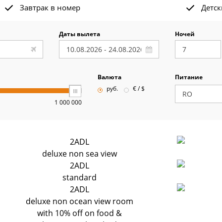
Завтрак в номер
Детск
Даты вылета
Ночей
Валюта
Питание
руб.
€ / $
1 000 000
2ADL
deluxe non sea view
2ADL
standard
2ADL
deluxe non ocean view room
with 10% off on food &