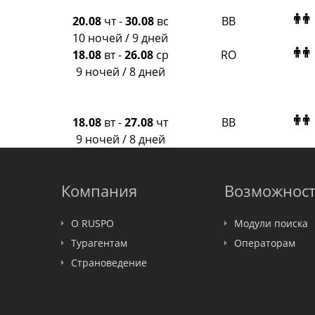
PlanTravel
FUN&SUN ex TUI
20.08
чт
-
30.08
вс
BB
Крымская Волна
10 ночей / 9 дней
LOTI
18.08
вт
-
26.08
ср
RO
Russian Express
9 ночей / 8 дней
Интурист
Travelata
18.08
вт
-
27.08
чт
BB
9 ночей / 8 дней
Компания
Возможнос
О RUSPO
Модули поиска
Турагентам
Операторам
Страноведение