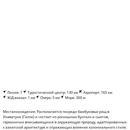
Линия: 1
Туристический центр: 130 км
Аэропорт: 165 км
Ж/Д вокзал: 1 км
Озеро: 5 км
Море: 300 м
Местанохождение: Располагается посреди бамбуковых рощ в
Унаватуне (Галле) и состоит из роскошных бунгало и сьютов,
гармонично вписывающихся в окружающую природу, адаптированных
к азиатской архитектуре и отражающих влияние колониального стиля.