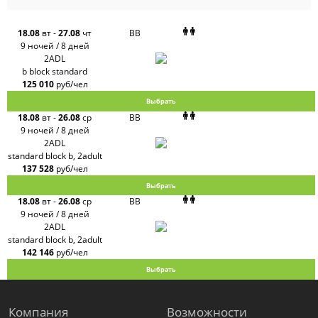
Pac
Group
Alean
18.08
вт
-
27.08
чт
BB
Sunmar
9 ночей / 8 дней
PlanTravel
2ADL
FUN&SUN
b block standard
ex TUI
125 010
руб/чел
Крымская
Волна
Выбрать
LOTI
18.08
вт
-
26.08
ср
BB
Russian
Express
9 ночей / 8 дней
Интурист
2ADL
Travelata
standard block b, 2adult
137 528
руб/чел
Выбрать
18.08
вт
-
26.08
ср
BB
9 ночей / 8 дней
2ADL
standard block b, 2adult
142 146
руб/чел
Выбрать
Компания
Возможности