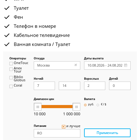
Туалет
Фен
Телефон в номере
Кабельное телевидение
Ванная комната / Туалет
Операторы
Откуда
Даты вылета
OneTouch&Travel
Anex
Tour
Biblio
Ночей
Взрослых
Детей
Globus
Coral
ICS
Travel
Group
Диапазон цен
Валюта
Pegas
руб.
€ / $
Touristik
Art-Tour
10 000
1 000 000
Delfin
Panteon
и лучше
Питание
Ambotis
Применить
Paks
Amigo-S