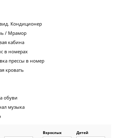
вид. Кондиционер
ль / Мрамор
вая кабина
с в номерах
вка прессы в номер
ая кровать
а обуви
нал музыка
о
Взрослых
Детей