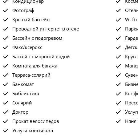
Кондиционер
Косм
Фотограф
Отел
Крытый бассейн
Wi-fi 
Проводной интернет в отеле
Парк
Бассейн с подогревом
Гард
Факс/ксерокс
Детск
Бассейн с морской водой
Кругл
Комната для багажа
Мага
Терраса-солярий
Суве
Банкомат
Бизне
Библиотека
Конф
Солярий
Пресс
Доктор
Услу
Прокат велосипедов
Няня
Услуги консьержа