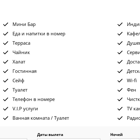
Мини Бар
Инди
Еда и напитки в номер
Кафе
Терраса
Душе
Чайник
Серви
Халат
Доста
Гостинная
Детск
Сейф
Wi-fi
Туалет
Фен
Телефон в номере
Чистк
V.I.P услуги
TV ка
Ванная комната / Туалет
Ради
Даты вылета
Ночей