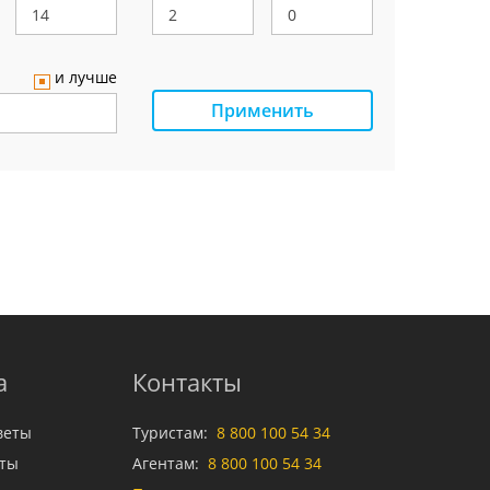
и лучше
Применить
а
Контакты
веты
Туристам:
8 800 100 54 34
аты
Агентам:
8 800 100 54 34