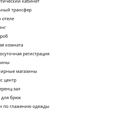
етический кабинет
ьный трансфер
в отеле
инг
ероб
ая комната
осуточная регистрация
зины
нирные магазины
с центр
еренц-зал
 для брюк
ги по глажению одежды