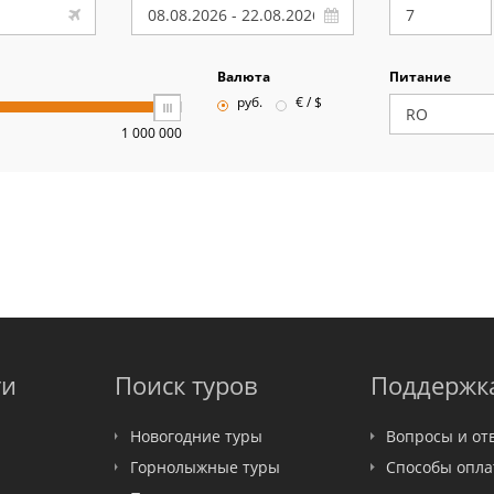
Валюта
Питание
руб.
€ / $
1 000 000
ти
Поиск туров
Поддержк
Новогодние туры
Вопросы и от
Горнолыжные туры
Способы опл