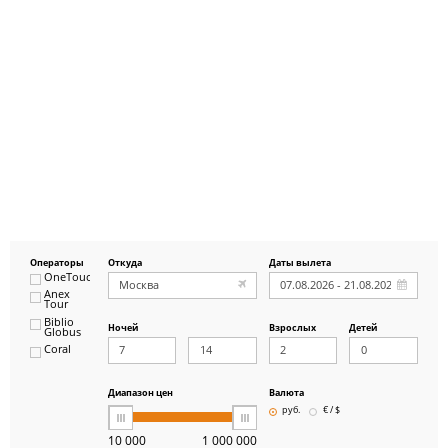
Операторы
Откуда
Даты вылета
OneTouch&Travel
Anex
Tour
Biblio
Ночей
Взрослых
Детей
Globus
Coral
ICS
Travel
Group
Диапазон цен
Валюта
Pegas
руб.
€ / $
Touristik
Art-Tour
10 000
1 000 000