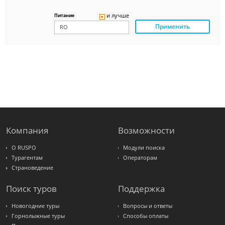
Delfin
Panteon
и лучше
Питание
Ambotis
Применить
Paks
Amigo-S
Pac
Group
Alean
Sunmar
PlanTravel
FUN&SUN
ex TUI
Крымская
Волна
LOTI
Russian
Express
Компания
Возможности
Интурист
Travelata
О RUSPO
Модули поиска
Турагентам
Операторам
Страноведение
Поиск туров
Поддержка
Новогодние туры
Вопросы и ответы
Горнолыжные туры
Способы оплаты